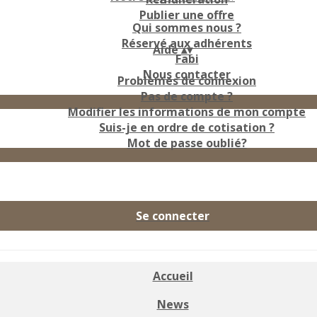
Publier une offre
Qui sommes nous ?
Réservé aux adhérents
Aide
▴
▾
Fabi
Nous contacter
Problèmes de connexion
Pas de compte ?
Modifier les informations de mon compte
Suis-je en ordre de cotisation ?
Mot de passe oublié?
Se connecter
Accueil
News