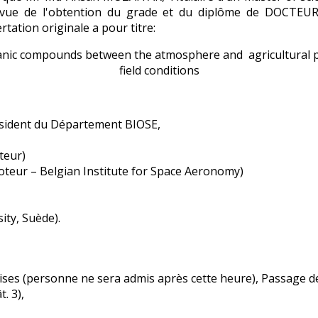
en vue de l'obtention du grade et du diplôme de DOC
ation originale a pour titre:
ganic compounds between the atmosphere and agricultural p
field conditions
résident du Département BIOSE,
teur)
eur – Belgian Institute for Space Aeronomy)
ity, Suède).
ises (personne ne sera admis après cette heure), Passage d
t. 3),