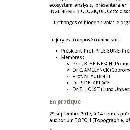
ecosystem analysis, présentera 
INGENIERIE BIOLOGIQUE, Cette dissert
Exchanges of biogenic volatile or
Le jury est composé comme suit :
Président: Prof. P. LEJEUNE, P
Membres :
Prof. B. HEINESCH (Promo
Dr C. AMELYNCK (Copromot
Prof. M. AUBINET
Dr P. DELAPLACE
Dr T. HOLST (Lund Univers
En pratique
29 septembre 2017, à 14 heures préc
auditorium TOPO 1 (Topographie, bâ