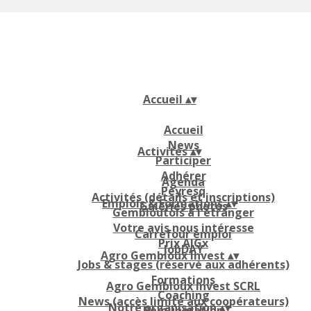
Accueil
▴
▾
Accueil
News
Activités
▴
▾
Participer
Adhérer
Agenda
Peyresq
Activités (détails et inscriptions)
Emplois & Formations
▴
▾
Galeries photos
Gembloutois à l'étranger
Votre avis nous intéresse
Carrefour emploi
Prix AIGx
JobDAY
Agro Gembloux Invest
▴
▾
Jobs & stages (réservé aux adhérents)
Formations
Agro Gembloux Invest SCRL
Coaching
News (accès limité aux coopérateurs)
Notre organisation
▴
▾
Rémunération