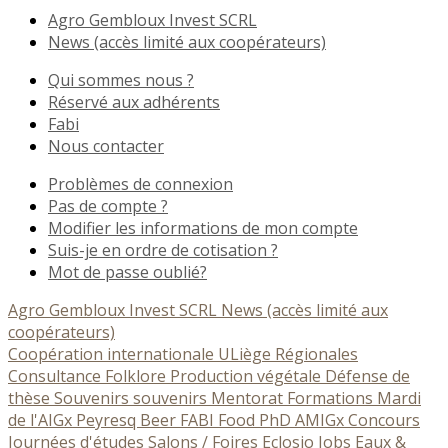
Agro Gembloux Invest SCRL
News (accès limité aux coopérateurs)
Qui sommes nous ?
Réservé aux adhérents
Fabi
Nous contacter
Problèmes de connexion
Pas de compte ?
Modifier les informations de mon compte
Suis-je en ordre de cotisation ?
Mot de passe oublié?
Agro Gembloux Invest SCRL
News (accès limité aux
coopérateurs)
Coopération internationale
ULiège
Régionales
Consultance
Folklore
Production végétale
Défense de
thèse
Souvenirs souvenirs
Mentorat
Formations
Mardi
de l'AIGx
Peyresq
Beer
FABI
Food
PhD
AMIGx
Concours
Journées d'études
Salons / Foires
Eclosio
Jobs
Eaux &