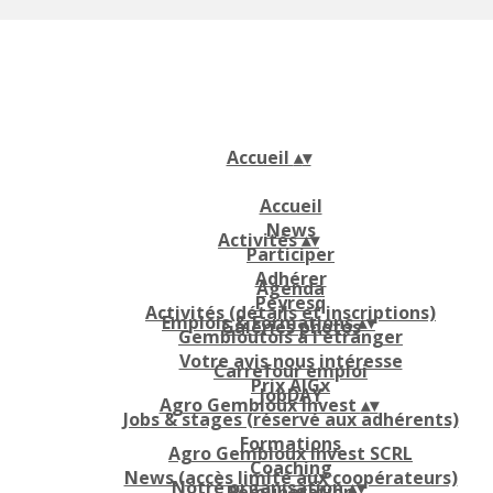
Accueil
▴
▾
Accueil
News
Activités
▴
▾
Participer
Adhérer
Agenda
Peyresq
Activités (détails et inscriptions)
Emplois & Formations
▴
▾
Galeries photos
Gembloutois à l'étranger
Votre avis nous intéresse
Carrefour emploi
Prix AIGx
JobDAY
Agro Gembloux Invest
▴
▾
Jobs & stages (réservé aux adhérents)
Formations
Agro Gembloux Invest SCRL
Coaching
News (accès limité aux coopérateurs)
Notre organisation
▴
▾
Rémunération