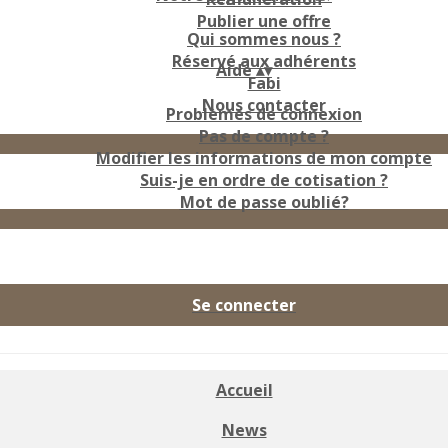
Publier une offre
Qui sommes nous ?
Réservé aux adhérents
Aide
▴
▾
Fabi
Nous contacter
Problèmes de connexion
Pas de compte ?
Modifier les informations de mon compte
Suis-je en ordre de cotisation ?
Mot de passe oublié?
Se connecter
Accueil
News