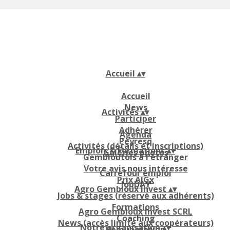
Accueil
▴
▾
Accueil
News
Activités
▴
▾
Participer
Adhérer
Agenda
Peyresq
Activités (détails et inscriptions)
Emplois & Formations
▴
▾
Galeries photos
Gembloutois à l'étranger
Votre avis nous intéresse
Carrefour emploi
Prix AIGx
JobDAY
Agro Gembloux Invest
▴
▾
Jobs & stages (réservé aux adhérents)
Formations
Agro Gembloux Invest SCRL
Coaching
News (accès limité aux coopérateurs)
Notre organisation
▴
▾
Rémunération