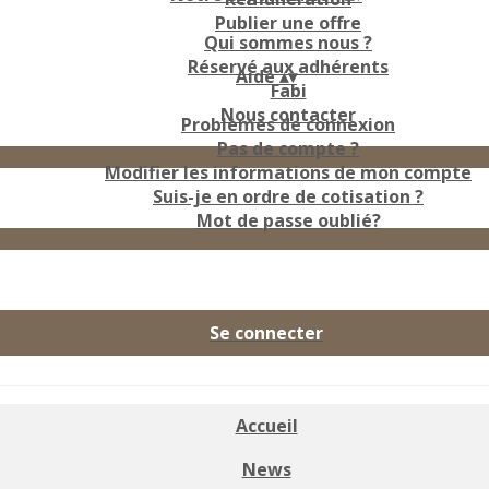
Publier une offre
Qui sommes nous ?
Réservé aux adhérents
Aide
▴
▾
Fabi
Nous contacter
Problèmes de connexion
Pas de compte ?
Modifier les informations de mon compte
Suis-je en ordre de cotisation ?
Mot de passe oublié?
Se connecter
Accueil
News