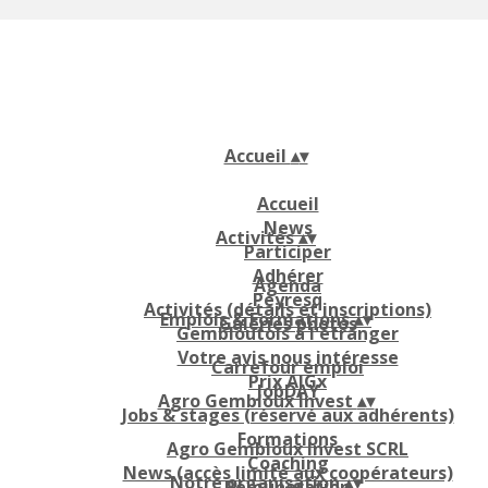
Accueil
▴
▾
Accueil
News
Activités
▴
▾
Participer
Adhérer
Agenda
Peyresq
Activités (détails et inscriptions)
Emplois & Formations
▴
▾
Galeries photos
Gembloutois à l'étranger
Votre avis nous intéresse
Carrefour emploi
Prix AIGx
JobDAY
Agro Gembloux Invest
▴
▾
Jobs & stages (réservé aux adhérents)
Formations
Agro Gembloux Invest SCRL
Coaching
News (accès limité aux coopérateurs)
Notre organisation
▴
▾
Rémunération