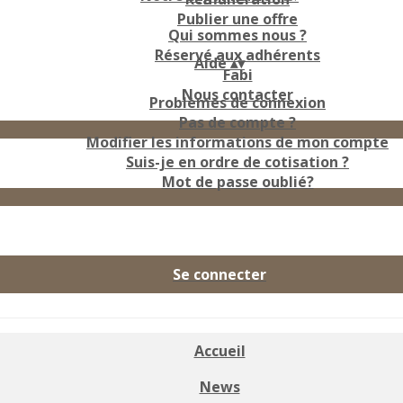
Publier une offre
Qui sommes nous ?
Réservé aux adhérents
Aide
▴
▾
Fabi
Nous contacter
Problèmes de connexion
Pas de compte ?
Modifier les informations de mon compte
Suis-je en ordre de cotisation ?
Mot de passe oublié?
Se connecter
Accueil
News