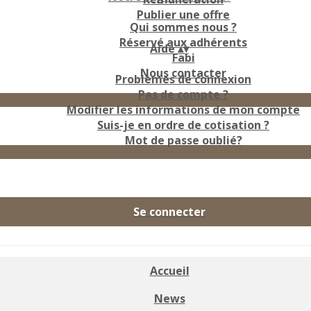
Publier une offre
Qui sommes nous ?
Réservé aux adhérents
Aide
▴
▾
Fabi
Nous contacter
Problèmes de connexion
Pas de compte ?
Modifier les informations de mon compte
Suis-je en ordre de cotisation ?
Mot de passe oublié?
Se connecter
Accueil
News