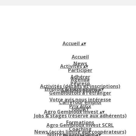
Accueil
▴
▾
Accueil
News
Activités
▴
▾
Participer
Adhérer
Agenda
Peyresq
Activités (détails et inscriptions)
Emplois & Formations
▴
▾
Galeries photos
Gembloutois à l'étranger
Votre avis nous intéresse
Carrefour emploi
Prix AIGx
JobDAY
Agro Gembloux Invest
▴
▾
Jobs & stages (réservé aux adhérents)
Formations
Agro Gembloux Invest SCRL
Coaching
News (accès limité aux coopérateurs)
Notre organisation
▴
▾
Rémunération