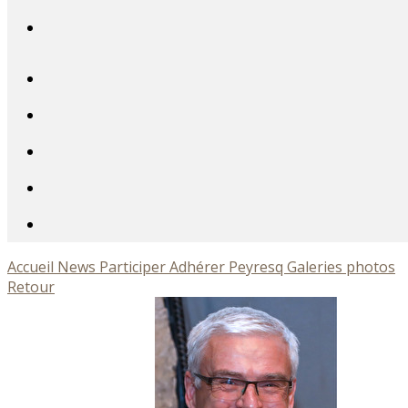
Accueil
News
Participer
Adhérer
Peyresq
Galeries photos
Retour