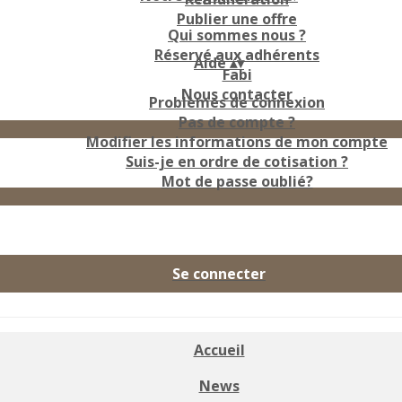
Publier une offre
Qui sommes nous ?
Réservé aux adhérents
Aide
▴
▾
Fabi
Nous contacter
Problèmes de connexion
Pas de compte ?
Modifier les informations de mon compte
Suis-je en ordre de cotisation ?
Mot de passe oublié?
Se connecter
Accueil
News