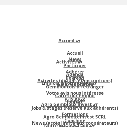
Accueil
▴
▾
Accueil
News
Activités
▴
▾
Participer
Adhérer
Agenda
Peyresq
Activités (détails et inscriptions)
Emplois & Formations
▴
▾
Galeries photos
Gembloutois à l'étranger
Votre avis nous intéresse
Carrefour emploi
Prix AIGx
JobDAY
Agro Gembloux Invest
▴
▾
Jobs & stages (réservé aux adhérents)
Formations
Agro Gembloux Invest SCRL
Coaching
News (accès limité aux coopérateurs)
Notre organisation
▴
▾
Rémunération