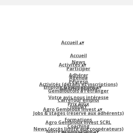
Accueil
▴
▾
Accueil
News
Activités
▴
▾
Participer
Adhérer
Agenda
Peyresq
Activités (détails et inscriptions)
Emplois & Formations
▴
▾
Galeries photos
Gembloutois à l'étranger
Votre avis nous intéresse
Carrefour emploi
Prix AIGx
JobDAY
Agro Gembloux Invest
▴
▾
Jobs & stages (réservé aux adhérents)
Formations
Agro Gembloux Invest SCRL
Coaching
News (accès limité aux coopérateurs)
Notre organisation
▴
▾
Rémunération