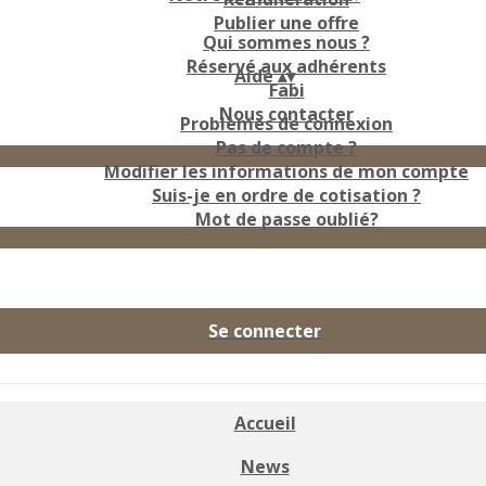
Publier une offre
Qui sommes nous ?
Réservé aux adhérents
Aide
▴
▾
Fabi
Nous contacter
Problèmes de connexion
Pas de compte ?
Modifier les informations de mon compte
Suis-je en ordre de cotisation ?
Mot de passe oublié?
Se connecter
Accueil
News