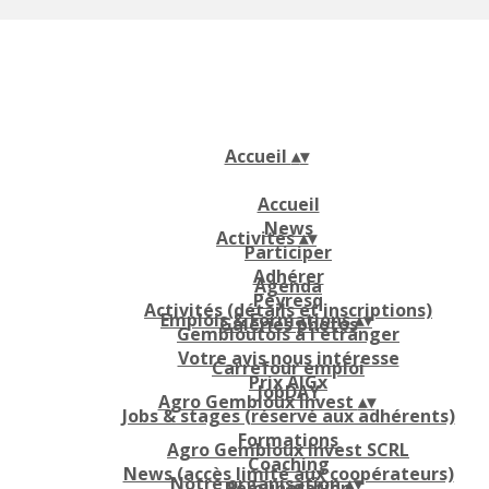
Accueil
▴
▾
Accueil
News
Activités
▴
▾
Participer
Adhérer
Agenda
Peyresq
Activités (détails et inscriptions)
Emplois & Formations
▴
▾
Galeries photos
Gembloutois à l'étranger
Votre avis nous intéresse
Carrefour emploi
Prix AIGx
JobDAY
Agro Gembloux Invest
▴
▾
Jobs & stages (réservé aux adhérents)
Formations
Agro Gembloux Invest SCRL
Coaching
News (accès limité aux coopérateurs)
Notre organisation
▴
▾
Rémunération