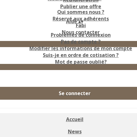
Publier une offre
Qui sommes nous ?
Réservé aux adhérents
Aide
▴
▾
Fabi
Nous contacter
Problèmes de connexion
Pas de compte ?
Modifier les informations de mon compte
Suis-je en ordre de cotisation ?
Mot de passe oublié?
Se connecter
Accueil
News