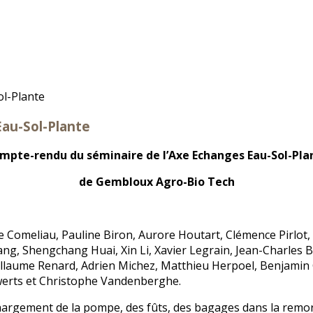
au-Sol-Plante
mpte-rendu du séminaire de l’Axe Echanges Eau-Sol-Pla
de Gembloux Agro-Bio Tech
le Comeliau, Pauline Biron, Aurore Houtart, Clémence Pirlot, 
ng, Shengchang Huai, Xin Li, Xavier Legrain, Jean-Charles Be
illaume Renard, Adrien Michez, Matthieu Herpoel, Benjamin 
werts et Christophe Vandenberghe.
 chargement de la pompe, des fûts, des bagages dans la remo