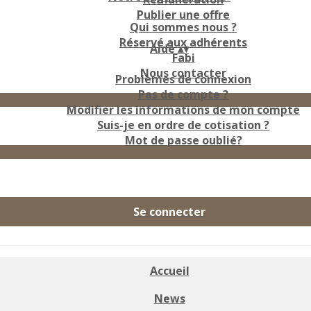
Publier une offre
Qui sommes nous ?
Réservé aux adhérents
Aide
▴
▾
Fabi
Nous contacter
Problèmes de connexion
Pas de compte ?
Modifier les informations de mon compte
Suis-je en ordre de cotisation ?
Mot de passe oublié?
Se connecter
Accueil
News