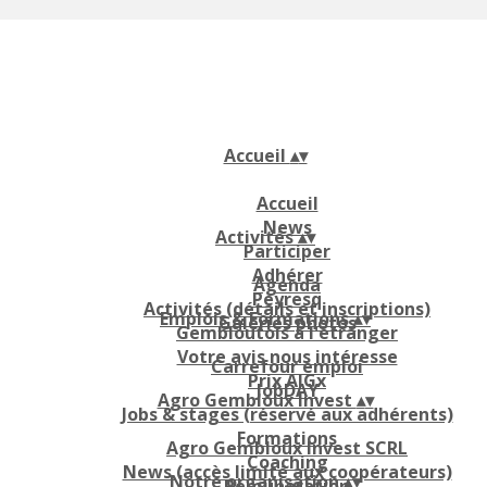
Accueil
▴
▾
Accueil
News
Activités
▴
▾
Participer
Adhérer
Agenda
Peyresq
Activités (détails et inscriptions)
Emplois & Formations
▴
▾
Galeries photos
Gembloutois à l'étranger
Votre avis nous intéresse
Carrefour emploi
Prix AIGx
JobDAY
Agro Gembloux Invest
▴
▾
Jobs & stages (réservé aux adhérents)
Formations
Agro Gembloux Invest SCRL
Coaching
News (accès limité aux coopérateurs)
Notre organisation
▴
▾
Rémunération