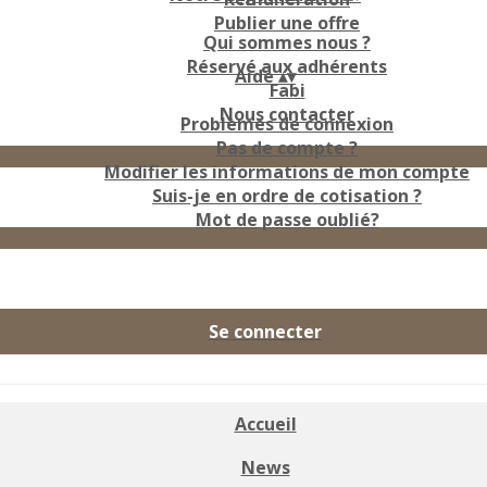
Publier une offre
Qui sommes nous ?
Réservé aux adhérents
Aide
▴
▾
Fabi
Nous contacter
Problèmes de connexion
Pas de compte ?
Modifier les informations de mon compte
Suis-je en ordre de cotisation ?
Mot de passe oublié?
Se connecter
Accueil
News