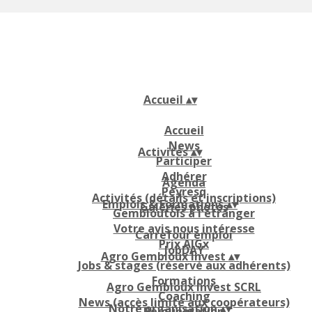
Accueil
▴
▾
Accueil
News
Activités
▴
▾
Participer
Adhérer
Agenda
Peyresq
Activités (détails et inscriptions)
Emplois & Formations
▴
▾
Galeries photos
Gembloutois à l'étranger
Votre avis nous intéresse
Carrefour emploi
Prix AIGx
JobDAY
Agro Gembloux Invest
▴
▾
Jobs & stages (réservé aux adhérents)
Formations
Agro Gembloux Invest SCRL
Coaching
News (accès limité aux coopérateurs)
Notre organisation
▴
▾
Rémunération