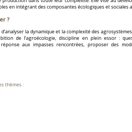
 production dans toute leur complexité. Elle vise au dév
ables en intégrant des composantes écologiques et sociales 
er ?
s d’analyser la dynamique et la complexité des agrosystèmes
’ambition de l’agroécologie, discipline en plein essor : qu
n réponse aux impasses rencontrées, proposer des modè
es thèmes :
s