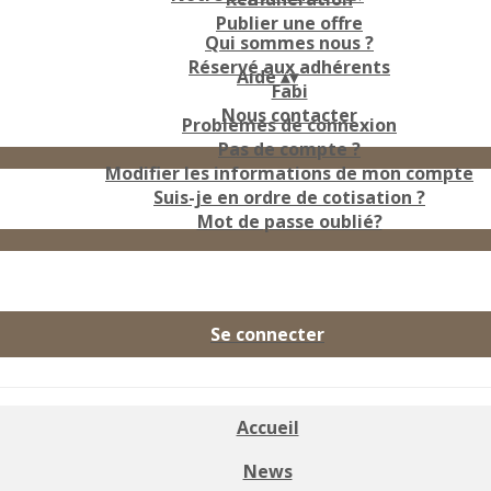
Publier une offre
Qui sommes nous ?
Réservé aux adhérents
Aide
▴
▾
Fabi
Nous contacter
Problèmes de connexion
Pas de compte ?
Modifier les informations de mon compte
Suis-je en ordre de cotisation ?
Mot de passe oublié?
Se connecter
Accueil
News