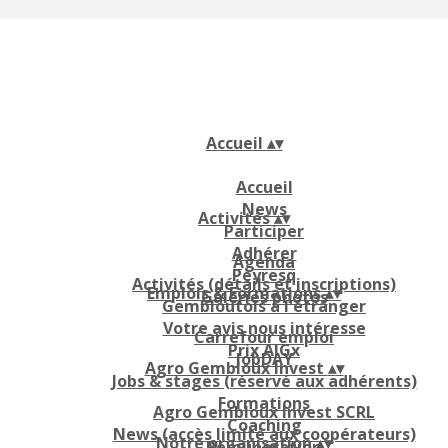
Accueil
▴
▾
Accueil
News
Activités
▴
▾
Participer
Adhérer
Agenda
Peyresq
Activités (détails et inscriptions)
Emplois & Formations
▴
▾
Galeries photos
Gembloutois à l'étranger
Votre avis nous intéresse
Carrefour emploi
Prix AIGx
JobDAY
Agro Gembloux Invest
▴
▾
Jobs & stages (réservé aux adhérents)
Formations
Agro Gembloux Invest SCRL
Coaching
News (accès limité aux coopérateurs)
Notre organisation
▴
▾
Rémunération