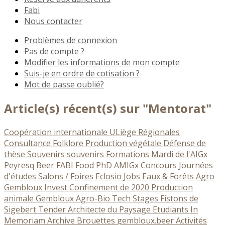
Fabi
Nous contacter
Problèmes de connexion
Pas de compte ?
Modifier les informations de mon compte
Suis-je en ordre de cotisation ?
Mot de passe oublié?
Article(s) récent(s) sur "Mentorat"
Coopération internationale
ULiège
Régionales
Consultance
Folklore
Production végétale
Défense de
thèse
Souvenirs souvenirs
Formations
Mardi de l'AIGx
Peyresq
Beer
FABI
Food
PhD
AMIGx
Concours
Journées
d'études
Salons / Foires
Eclosio
Jobs
Eaux & Forêts
Agro
Gembloux Invest
Confinement de 2020
Production
animale
Gembloux Agro-Bio Tech
Stages
Fistons de
Sigebert
Tender
Architecte du Paysage
Etudiants
In
Memoriam
Archive
Brouettes
gembloux.beer
Activités