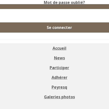
Mot de passe oublié?
Se connecter
Accueil
News
Participer
Adhérer
Peyresq
Galeries photos