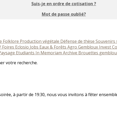
Suis-je en ordre de cotisation ?
Mot de passe oublié?
ce
Folklore
Production végétale
Défense de thèse
Souvenirs
/ Foires
Eclosio
Jobs
Eaux & Forêts
Agro Gembloux Invest
Co
 Paysage
Etudiants
In Memoriam
Archive
Brouettes
gemblou
ner votre recherche.
n soirée, à partir de 19:30, nous vous invitons à fêter ensembl