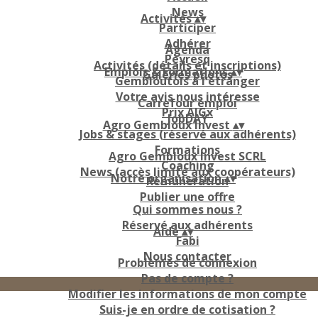
News
Activités
▴
▾
Participer
Adhérer
Agenda
Peyresq
Activités (détails et inscriptions)
Emplois & Formations
▴
▾
Galeries photos
Gembloutois à l'étranger
Votre avis nous intéresse
Carrefour emploi
Prix AIGx
JobDAY
Agro Gembloux Invest
▴
▾
Jobs & stages (réservé aux adhérents)
Formations
Agro Gembloux Invest SCRL
Coaching
News (accès limité aux coopérateurs)
Notre organisation
▴
▾
Rémunération
Publier une offre
Qui sommes nous ?
Réservé aux adhérents
Aide
▴
▾
Fabi
Nous contacter
Problèmes de connexion
Pas de compte ?
Modifier les informations de mon compte
Suis-je en ordre de cotisation ?