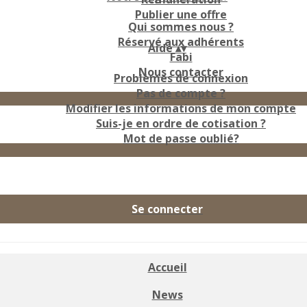
Publier une offre
Qui sommes nous ?
Réservé aux adhérents
Aide
▴
▾
Fabi
Nous contacter
Problèmes de connexion
Pas de compte ?
Modifier les informations de mon compte
Suis-je en ordre de cotisation ?
Mot de passe oublié?
Se connecter
Accueil
News