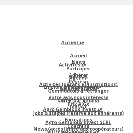
Accueil
▴
▾
Accueil
News
Activités
▴
▾
Participer
Adhérer
Agenda
Peyresq
Activités (détails et inscriptions)
Emplois & Formations
▴
▾
Galeries photos
Gembloutois à l'étranger
Votre avis nous intéresse
Carrefour emploi
Prix AIGx
JobDAY
Agro Gembloux Invest
▴
▾
Jobs & stages (réservé aux adhérents)
Formations
Agro Gembloux Invest SCRL
Coaching
News (accès limité aux coopérateurs)
Notre organisation
▴
▾
Rémunération